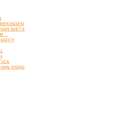
N
REKINGEN
VAN NIETS
ER…
HAFFY
EL
H
TICA
 VAN OSHO