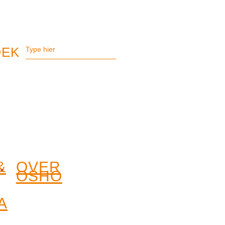
&
OVER
OSHO
A