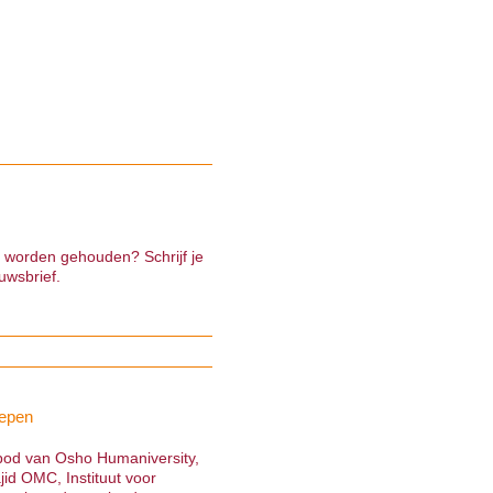
e worden gehouden? Schrijf je
uwsbrief.
epen
nbod van Osho Humaniversity,
jid OMC, Instituut voor