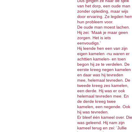
Dus gingen ze naar de sjeik
van het dorp, een oude man
zonder opleiding, maar wijs
door ervaring. Ze legden he
hun probleem voor.
De oude man moest lachen.
Hij zei: ‘Maak je maar geen
zorgen. Het is iets
eenvoudigs.’
Hij leende hen een van zijn
eigen kamelen -nu waren er
achttien kamelen- en toen
begon hij ze te verdelen. De
eerste kreeg negen kamelen
en daar was hij tevreden
mee, helemaal tevreden. De
tweede kreeg zes kamelen,
een derde. Hij was er ook
helemaal tevreden mee. En
de derde kreeg twee
kamelen, een negende. Ook
hij was tevreden.
Er bleef één kameel over. Di
was geleend. Hij nam zijn
kameel terug en zei: ‘Jullie