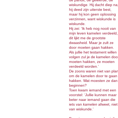
de pandit, de geleerde, de
wiskundige. Hij dacht diep na
hij deed zijn uiterste best,
maar hij kon geen oplossing
verzinnen, want wiskunde is
wiskunde.
Hij zei: ‘Ik heb nog nooit van
mijn leven kamelen verdeeld,
dit lijkt me de grootste
dwaasheid. Maar je zult ze
door moeten gaan hakken.
Als jullie het testament willen
volgen zul je de kamelen doo
moeten hakken, ze moeten
verdeeld worden.’
De zoons waren niet van pla
om de kamelen door te gaan
hakken. Wat moesten ze dan
beginnen?
Toen kwam iemand met een
voorstel: ‘Jullie kunnen maar
beter naar iemand gaan die
iets van
kamelen
afweet, niet
van wiskunde.’