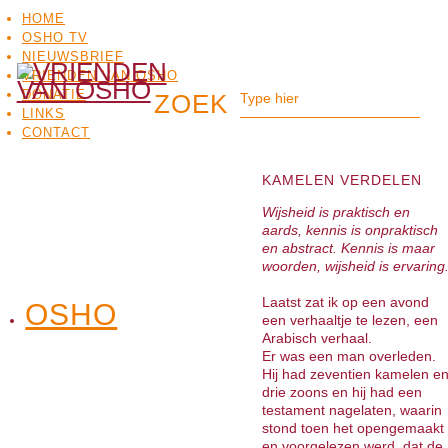
HOME
OSHO TV
NIEUWSBRIEF
VRIENDEN VAN OSHO
DONATIE
LINKS
CONTACT
KAMELEN VERDELEN
Wijsheid is praktisch en
aards, kennis is onpraktisch
en abstract. Kennis is maar
woorden, wijsheid is ervaring
Laatst zat ik op een avond
OSHO
OSHO
een verhaaltje te lezen, een
MEDITATIE
BO
TV
Arabisch verhaal.
Er was een man overleden.
Hij had zeventien kamelen e
drie zoons en hij had een
testament nagelaten, waarin
stond toen het opengemaakt
en voorgelezen werd, dat de