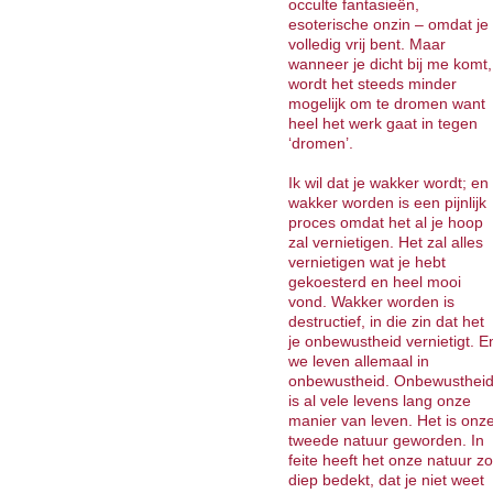
occulte fantasieën,
esoterische onzin – omdat je
volledig vrij bent. Maar
wanneer je dicht bij me komt,
wordt het steeds minder
mogelijk om te dromen want
heel het werk gaat in tegen
‘dromen’.
Ik wil dat je wakker wordt; en
wakker worden is een pijnlijk
proces omdat het al je hoop
zal vernietigen. Het zal alles
vernietigen wat je hebt
gekoesterd en heel mooi
vond. Wakker worden is
destructief, in die zin dat het
je onbewustheid vernietigt. E
we leven allemaal in
onbewustheid. Onbewusthei
is al vele levens lang onze
manier van leven. Het is onz
tweede natuur geworden. In
feite heeft het onze natuur zo
diep bedekt, dat je niet weet