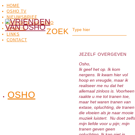
HOME
OSHO TV
NIEUWSBRIEF
VRIENDEN VAN OSHO
DONATIE
LINKS
CONTACT
JEZELF OVERGEVEN
Osho,
Ik geef het op. Ik kom
nergens. Ik kwam hier vol
hoop en vreugde, maar ik
realiseer me nu dat het
allemaal zinloos is. Voorheen
OSHO
OSHO
raakte u me tot tranen toe,
MEDITATIE
BO
TV
maar het waren tranen van
extase, opluchting, de tranen
die vloeien als je naar mooie
muziek luistert. Nu doet zelfs
mijn liefde voor u pijn; mijn
tranen geven geen
opluchting. Ik kan niet in