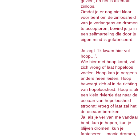
gezien, en het is allemaal
zinloos.’
Omdat je er nog niet klaar
voor bent om de zinloosheid
van je verlangens en dromen
te accepteren, bevind je je in
een zelfmarteling die door je
eigen mind is gefabriceerd.
Je zegt: ‘Ik kwam hier vol
hoop…’.
Wie hier met hoop komt, zal
zich vroeg of laat hopeloos
voelen. Hoop kan je nergens
anders heen leiden. Hoop
beweegt zich al in de richting
van hopeloosheid. Hoop is al
een klein riviertje dat naar de
oceaan van hopeloosheid
stroomt: vroeg of laat zal het
de oceaan bereiken.
Ja, als je ver van me vandaa
bent, kun je hopen, kun je
blijven dromen, kun je
fantaseren – mooie dromen,