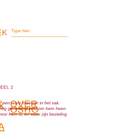
DEEL 2
&
OVER
r; een ware meester in het vak.
OSHO
htig genezend veld om hem heen.
 voor hem is, en waar zijn bezieling
A