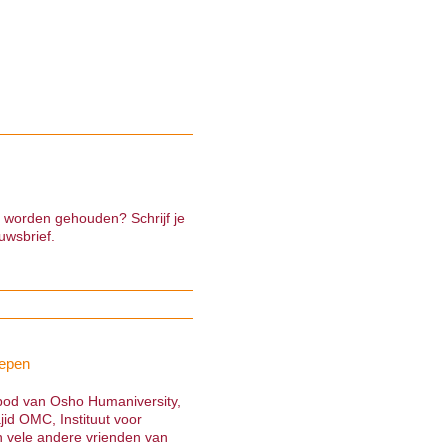
e worden gehouden? Schrijf je
uwsbrief.
epen
nbod van Osho Humaniversity,
jid OMC, Instituut voor
 vele andere vrienden van