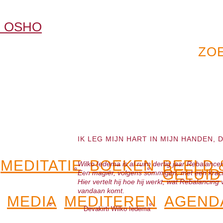
IK LEG MIJN HART IN MIJN HANDEN, 
MEDITATIE
BOEKEN
BEELD 
Wilko Iedema is al ruim dertig jaar Rebalance
GELUID
Een magiër, volgens sommigen, met een krac
Hier vertelt hij hoe hij werkt, wat Rebalancing
vandaan komt.
MEDIA
MEDITEREN
AGEND
Devakirti Wilko Iedema