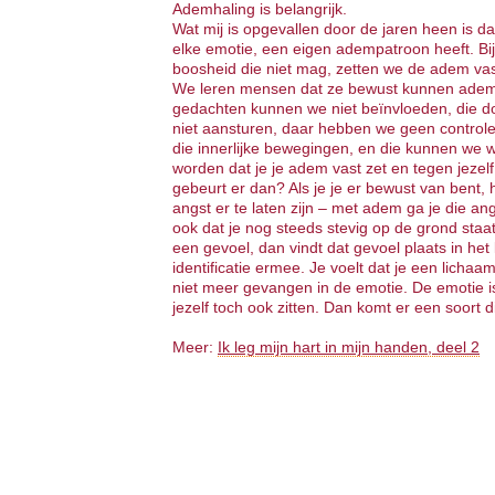
Ademhaling is belangrijk.
Wat mij is opgevallen door de jaren heen is da
elke emotie, een eigen adempatroon heeft. Bi
boosheid die niet mag, zetten we de adem vas
We leren mensen dat ze bewust kunnen ademen
gedachten kunnen we niet beïnvloeden, die d
niet aansturen, daar hebben we geen controle
die innerlijke bewegingen, en die kunnen we w
worden dat je je adem vast zet en tegen jezel
gebeurt er dan? Als je je er bewust van bent,
angst er te laten zijn – met adem ga je die an
ook dat je nog steeds stevig op de grond sta
een gevoel, dan vindt dat gevoel plaats in he
identificatie ermee. Je voelt dat je een licha
niet meer gevangen in de emotie. De emotie is
jezelf toch ook zitten. Dan komt er een soort di
Meer:
Ik leg mijn hart in mijn handen, deel 2