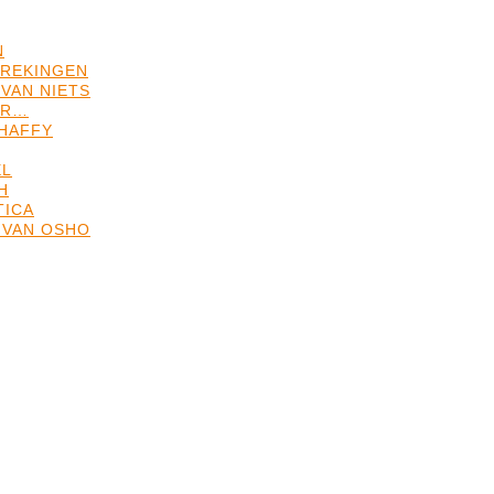
N
REKINGEN
VAN NIETS
ER…
HAFFY
EL
H
TICA
 VAN OSHO