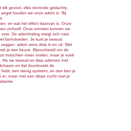
t elk gevoel, elke storende gedachte,
j angst houden we onze adem in. Bij
t.
, en wat het effect daarvan is. Onze
oen zichzelf. Onze emoties kunnen we
 over. De ademhaling voegt zich naar
el beïnvloeden. Je kunt je bewust
f zeggen: adem eens diep in en uit. Wat
 heb je een keuze. Bijvoorbeeld om de
gst misschien meer voelen, maar je voelt
at. Als we bewust en diep ademen met
t lichaam en dat doorbreekt de
am hebt, een stevig systeem, en dan ben je
 er, maar met een diepe zucht voel je
stantie.