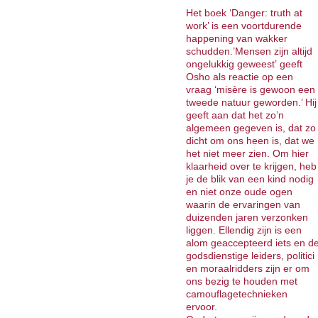
Het boek ‘Danger: truth at
work’ is een voortdurende
happening van wakker
schudden.’Mensen zijn altijd
ongelukkig geweest’ geeft
Osho als reactie op een
vraag ‘misère is gewoon een
tweede natuur geworden.’ Hij
geeft aan dat het zo’n
algemeen gegeven is, dat zo
dicht om ons heen is, dat we
het niet meer zien. Om hier
klaarheid over te krijgen, heb
je de blik van een kind nodig
en niet onze oude ogen
waarin de ervaringen van
duizenden jaren verzonken
liggen. Ellendig zijn is een
alom geaccepteerd iets en d
godsdienstige leiders, politici
en moraalridders zijn er om
ons bezig te houden met
camouflagetechnieken
ervoor.