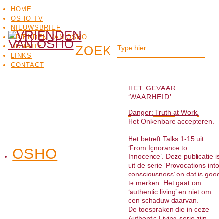
HOME
OSHO TV
NIEUWSBRIEF
VRIENDEN VAN OSHO
DONATIE
LINKS
CONTACT
HET GEVAAR
‘WAARHEID’
Danger: Truth at Work.
Het Onkenbare accepteren
Het betreft Talks 1-15 uit
‘From Ignorance to
OSHO
OSHO
Innocence’. Deze publicatie i
MEDITATIE
BO
TV
uit de serie ‘Provocations into
consciousness’ en dat is goe
te merken. Het gaat om
‘authentic living’ en niet om
een schaduw daarvan.
De toespraken die in deze
Authentic Living-serie zijn