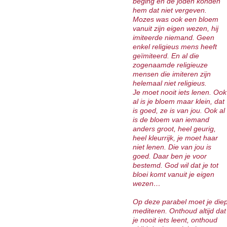
beging en de joden konden
hem dat niet vergeven.
Mozes was ook een bloem
vanuit zijn eigen wezen, hij
imiteerde niemand. Geen
enkel religieus mens heeft
geïmiteerd. En al die
zogenaamde religieuze
mensen die imiteren zijn
helemaal niet religieus.
Je moet nooit iets lenen. Ook
al is je bloem maar klein, dat
is goed, ze is van jou. Ook al
is de bloem van iemand
anders groot, heel geurig,
heel kleurrijk, je moet haar
niet lenen. Die van jou is
goed. Daar ben je voor
bestemd. God wil dat je tot
bloei komt vanuit je eigen
wezen…
Op deze parabel moet je die
mediteren. Onthoud altijd dat
je nooit iets leent, onthoud