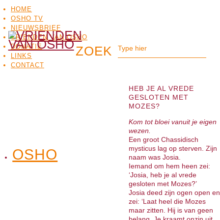
HOME
OSHO TV
NIEUWSBRIEF
VRIENDEN VAN OSHO
DONATIE
LINKS
CONTACT
HEB JE AL VREDE
GESLOTEN MET
MOZES?
Kom tot bloei vanuit je eigen
wezen.
Een groot Chassidisch
mysticus lag op sterven. Zijn
OSHO
OSHO
naam was Josia.
MEDITATIE
BO
TV
Iemand om hem heen zei:
‘Josia, heb je al vrede
gesloten met Mozes?’
Josia deed zijn ogen open en
zei: ‘Laat heel die Mozes
maar zitten. Hij is van geen
belang. Je kraamt onzin uit