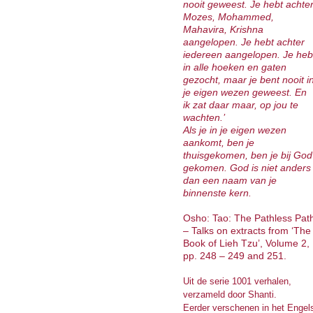
nooit geweest. Je hebt achte
Mozes, Mohammed,
Mahavira, Krishna
aangelopen. Je hebt achter
iedereen aangelopen. Je heb
in alle hoeken en gaten
gezocht, maar je bent nooit i
je eigen wezen geweest. En
ik zat daar maar, op jou te
wachten.’
Als je in je eigen wezen
aankomt, ben je
thuisgekomen, ben je bij God
gekomen. God is niet anders
dan een naam van je
binnenste kern.
Osho: Tao: The Pathless Pat
– Talks on extracts from ‘The
Book of Lieh Tzu’, Volume 2,
pp. 248 – 249 and 251.
Uit de serie 1001 verhalen,
verzameld door Shanti.
Eerder verschenen in het Engel