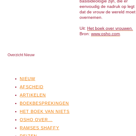
basisideologie zijn, die er
eenvoudig de nadruk op legt
dat de vrouw de wereld moet
overnemen.
Uit:
Het boek over vrouwen.
Bron:
www.osho.com
.
Overzicht Nieuw
NIEUW
AFSCHEID
ARTIKELEN
BOEKBESPREKINGEN
HET BOEK VAN NIETS
OSHO OVER…
RAMSES SHAFFY