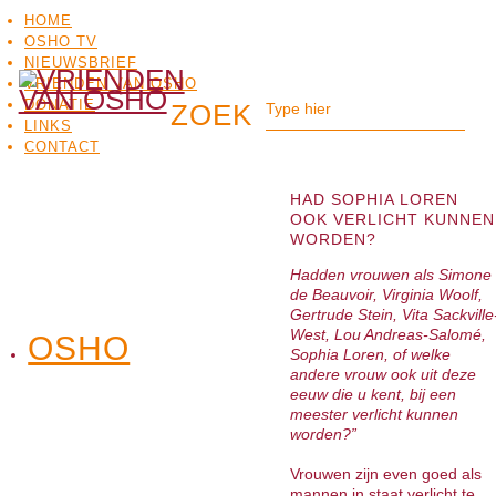
HOME
OSHO TV
NIEUWSBRIEF
VRIENDEN VAN OSHO
DONATIE
LINKS
CONTACT
HAD SOPHIA LOREN
OOK VERLICHT KUNNEN
WORDEN?
Hadden vrouwen als Simone
de Beauvoir, Virginia Woolf,
Gertrude Stein, Vita Sackville
West, Lou Andreas-Salomé,
OSHO
OSHO
Sophia Loren, of welke
MEDITATIE
BO
TV
andere vrouw ook uit deze
eeuw die u kent, bij een
meester verlicht kunnen
worden?”
Vrouwen zijn even goed als
mannen in staat verlicht te