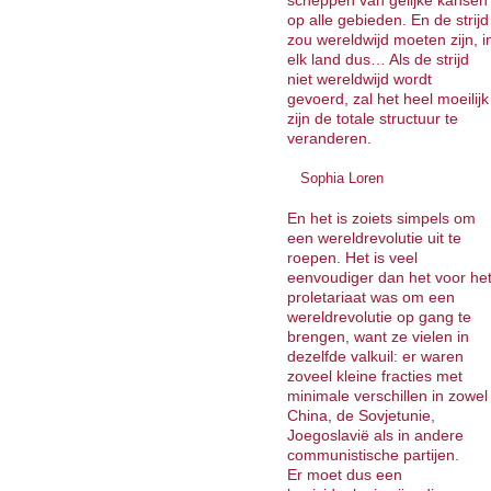
scheppen van gelijke kansen
op alle gebieden. En de strijd
zou wereldwijd moeten zijn, i
elk land dus… Als de strijd
niet wereldwijd wordt
gevoerd, zal het heel moeilijk
zijn de totale structuur te
veranderen.
Sophia Loren
En het is zoiets simpels om
een wereldrevolutie uit te
roepen. Het is veel
eenvoudiger dan het voor he
proletariaat was om een
wereldrevolutie op gang te
brengen, want ze vielen in
dezelfde valkuil: er waren
zoveel kleine fracties met
minimale verschillen in zowel
China, de Sovjetunie,
Joegoslavië als in andere
communistische partijen.
Er moet dus een