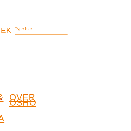
&
OVER
OSHO
A