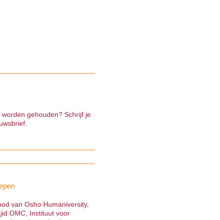
e worden gehouden? Schrijf je
uwsbrief.
epen
nbod van Osho Humaniversity,
jid OMC, Instituut voor