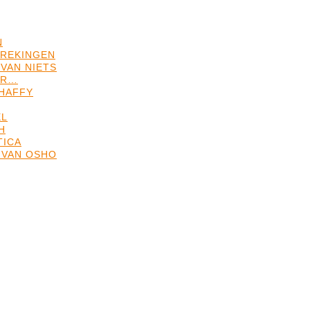
N
REKINGEN
VAN NIETS
ER…
HAFFY
EL
H
TICA
 VAN OSHO