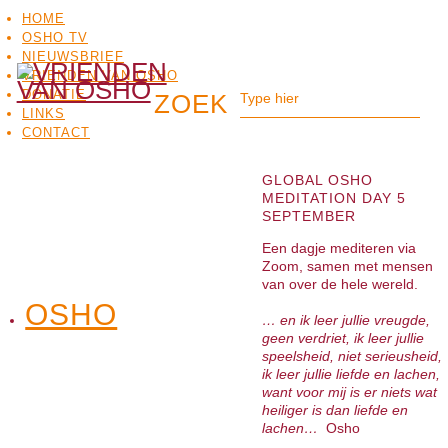
HOME
OSHO TV
NIEUWSBRIEF
VRIENDEN VAN OSHO
DONATIE
LINKS
CONTACT
GLOBAL OSHO
MEDITATION DAY 5
SEPTEMBER
Een dagje mediteren via
Zoom, samen met mensen
van over de hele wereld.
OSHO
OSHO
… en ik leer jullie vreugde,
MEDITATIE
BO
TV
geen verdriet, ik leer jullie
speelsheid, niet serieusheid,
ik leer jullie liefde en lachen,
want voor mij is er niets wat
heiliger is dan liefde en
lachen…
Osho