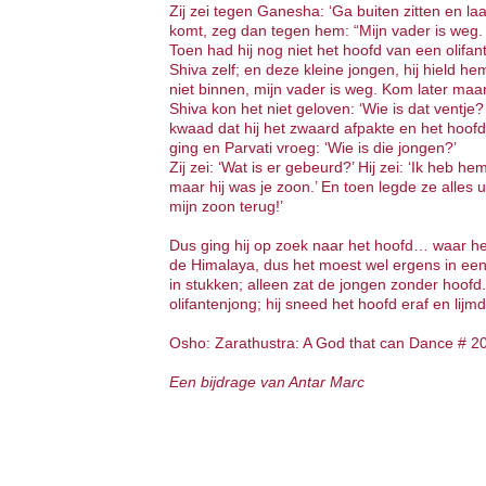
Zij zei tegen Ganesha: ‘Ga buiten zitten en 
komt, zeg dan tegen hem: “Mijn vader is weg.
Toen had hij nog niet het hoofd van een olifan
Shiva zelf; en deze kleine jongen, hij hield h
niet binnen, mijn vader is weg. Kom later maar
Shiva kon het niet geloven: ‘Wie is dat ventje
kwaad dat hij het zwaard afpakte en het hoofd
ging en Parvati vroeg: ‘Wie is die jongen?’
Zij zei: ‘Wat is er gebeurd?’ Hij zei: ‘Ik heb hem
maar hij was je zoon.’ En toen legde ze alles
mijn zoon terug!’
Dus ging hij op zoek naar het hoofd… waar h
de Himalaya, dus het moest wel ergens in een
in stukken; alleen zat de jongen zonder hoofd.
olifantenjong; hij sneed het hoofd eraf en lij
Osho: Zarathustra: A God that can Dance # 2
Een bijdrage van Antar Marc