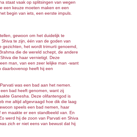
ha staat vaak op splitsingen van wegen
ls ze een keuze moeten maken en een
het begin van iets, een eerste impuls.
tellen, gewoon om het duidelijk te
Shiva te zijn, één van de goden van
 gezichten, het wordt trimurti genoemd,
is Brahma die de wereld schept, de andere
Shiva die haar vernietigt. Deze
 een man, van een zeer lelijke man -want
 en daarbovenop heeft hij een
w Parvati was een bad aan het nemen.
n een bad heeft genomen, want zij
aakte Ganesha. Deze olifantengod is
b me altijd afgevraagd hoe dik die laag
. Gewoon speels een bad nemen, haar
 en maakte er een standbeeld van. En
 Zo werd hij de zoon van Parvati en Shiva
as zich er niet eens van bewust dat hij