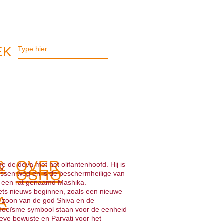
&
OVER
 de deva met het olifantenhoofd. Hij is
OSHO
issen weg en is de beschermheilige van
 of een rat genaamd Mashika.
ets nieuws beginnen, zoals een nieuwe
A
 zoon van de god Shiva en de
Hindoeïsme symbool staan voor de eenheid
tieve bewuste en Parvati voor het