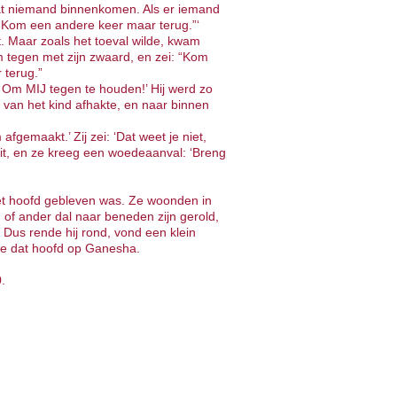
laat niemand binnenkomen. Als er iemand
 Kom een andere keer maar terug.”‘
t. Maar zoals het toeval wilde, kwam
em tegen met zijn zwaard, en zei: “Kom
 terug.”
? Om MIJ tegen te houden!’ Hij werd zo
 van het kind afhakte, en naar binnen
 afgemaakt.’ Zij zei: ‘Dat weet je niet,
 uit, en ze kreeg een woedeaanval: ‘Breng
et hoofd gebleven was. Ze woonden in
 of ander dal naar beneden zijn gerold,
 Dus rende hij rond, vond een klein
mde dat hoofd op Ganesha.
0.