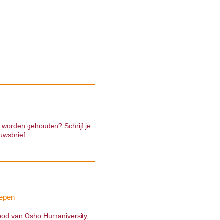
e worden gehouden? Schrijf je
uwsbrief.
epen
nbod van Osho Humaniversity,