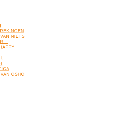
N
REKINGEN
VAN NIETS
ER…
HAFFY
EL
H
TICA
 VAN OSHO