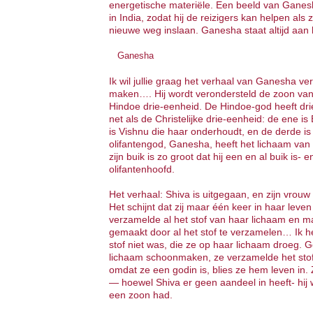
energetische materiële. Een beeld van Ganes
in India, zodat hij de reizigers kan helpen a
nieuwe weg inslaan. Ganesha staat altijd aan 
Ganesha
Ik wil jullie graag het verhaal van Ganesha ver
maken…. Hij wordt verondersteld de zoon van 
Hindoe drie-eenheid. De Hindoe-god heeft drie
net als de Christelijke drie-eenheid: de ene 
is Vishnu die haar onderhoudt, en de derde is 
olifantengod, Ganesha, heeft het lichaam van
zijn buik is zo groot dat hij een en al buik is-
olifantenhoofd.
Het verhaal: Shiva is uitgegaan, en zijn vrou
Het schijnt dat zij maar één keer in haar leve
verzamelde al het stof van haar lichaam en m
gemaakt door al het stof te verzamelen… Ik he
stof niet was, die ze op haar lichaam droeg
lichaam schoonmaken, ze verzamelde het stof
omdat ze een godin is, blies ze hem leven in.
— hoewel Shiva er geen aandeel in heeft- hij w
een zoon had.