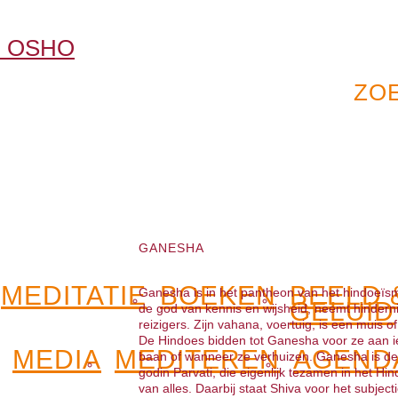
GANESHA
MEDITATIE
BOEKEN
BEELD 
Ganesha is in het pantheon van het hindoeïsme
GELUID
de god van kennis en wijsheid, neemt hindern
reizigers. Zijn vahana, voertuig, is een muis
De Hindoes bidden tot Ganesha voor ze aan i
MEDIA
MEDITEREN
AGEND
baan of wanneer ze verhuizen. Ganesha is de
godin Parvati, die eigenlijk tezamen in het 
van alles. Daarbij staat Shiva voor het subjec