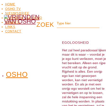
HOME
OSHO TV
NIEUWSBRIEF
VRIENDEN VAN OSHO
DONATIE
LINKS
CONTACT
EGOLOOSHEID
Het zal heel paradoxaal lijken
maar dit is waar – voordat je
je ego kunt verliezen, moet je
het bereiken. Alleen een rijpe
vrucht valt op de grond.
Rijpheid is alles. Een onrijp
OSHO
OSHO
ego kan niet geworpen
MEDITATIE
BO
TV
worden, kan niet vernietigd
worden. En als je met een
onrijp ego worstelt om het te
vernietigen en op te lossen,
zal de hele inspanning een
mislukking worden. In plaats
van het te vernietigen, zul je