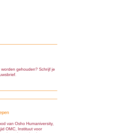
e worden gehouden? Schrijf je
uwsbrief.
epen
nbod van Osho Humaniversity,
jid OMC, Instituut voor