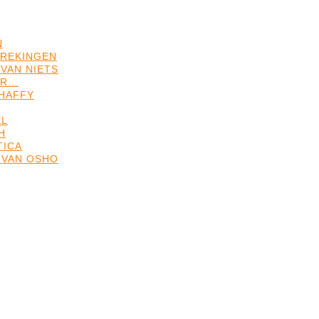
N
REKINGEN
VAN NIETS
ER…
HAFFY
EL
H
TICA
 VAN OSHO