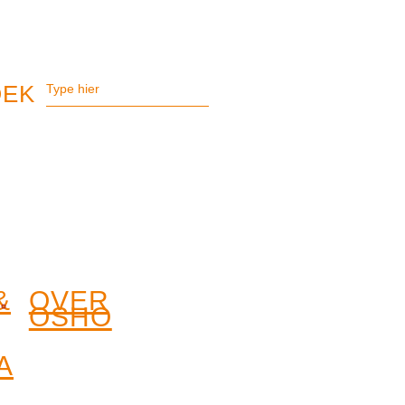
&
OVER
OSHO
A