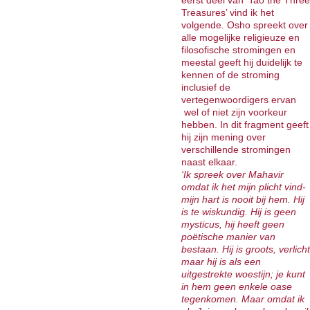
eerst deel van ‘Tao the Three
Treasures’ vind ik het
volgende. Osho spreekt over
alle mogelijke religieuze en
filosofische stromingen en
meestal geeft hij duidelijk te
kennen of de stroming
inclusief de
vertegenwoordigers ervan
wel of niet zijn voorkeur
hebben. In dit fragment geeft
hij zijn mening over
verschillende stromingen
naast elkaar.
‘Ik spreek over Mahavir
omdat ik het mijn plicht vind-
mijn hart is nooit bij hem. Hij
is te wiskundig. Hij is geen
mysticus, hij heeft geen
poëtische manier van
bestaan. Hij is groots, verlicht
maar hij is als een
uitgestrekte woestijn; je kunt
in hem geen enkele oase
tegenkomen. Maar omdat ik