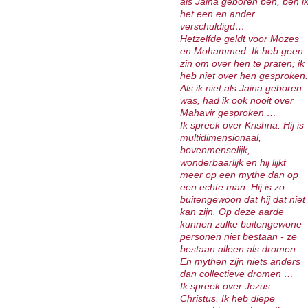
als Jaina geboren ben, ben i
het een en ander
verschuldigd…
Hetzelfde geldt voor Mozes
en Mohammed. Ik heb geen
zin om over hen te praten; ik
heb niet over hen gesproken.
Als ik niet als Jaina geboren
was, had ik ook nooit over
Mahavir gesproken …
Ik spreek over Krishna. Hij is
multidimensionaal,
bovenmenselijk,
wonderbaarlijk en hij lijkt
meer op een mythe dan op
een echte man. Hij is zo
buitengewoon dat hij dat niet
kan zijn. Op deze aarde
kunnen zulke buitengewone
personen niet bestaan ​​- ze
bestaan ​​alleen als dromen.
En mythen zijn niets anders
dan collectieve dromen …
Ik spreek over Jezus
Christus. Ik heb diepe