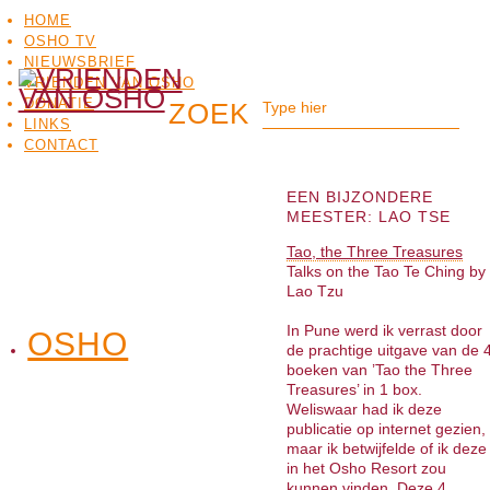
HOME
OSHO TV
NIEUWSBRIEF
VRIENDEN VAN OSHO
DONATIE
LINKS
CONTACT
EEN BIJZONDERE
MEESTER: LAO TSE
Tao, the Three Treasures
Talks on the Tao Te Ching by
Lao Tzu
In Pune werd ik verrast door
OSHO
OSHO
de prachtige uitgave van de 
MEDITATIE
BO
TV
boeken van ’Tao the Three
Treasures’ in 1 box.
Weliswaar had ik deze
publicatie op internet gezien,
maar ik betwijfelde of ik deze
in het Osho Resort zou
kunnen vinden. Deze 4