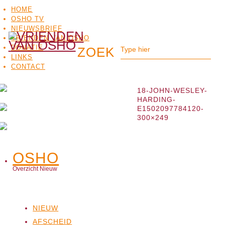
HOME
OSHO TV
NIEUWSBRIEF
VRIENDEN VAN OSHO
DONATIE
LINKS
CONTACT
18-JOHN-WESLEY-
HARDING-
E1502097784120-
300×249
OSHO
OSHO
MEDITATIE
BO
TV
Overzicht Nieuw
NIEUW
AFSCHEID