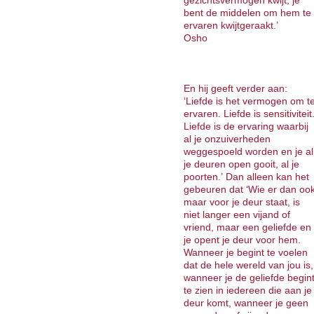
gezichtsvermogen kwijt; je
bent de middelen om hem te
ervaren kwijtgeraakt.’
Osho
En hij geeft verder aan:
‘Liefde is het vermogen om t
ervaren. Liefde is sensitiviteit
Liefde is de ervaring waarbij
al je onzuiverheden
weggespoeld worden en je al
je deuren open gooit, al je
poorten.’ Dan alleen kan het
gebeuren dat ‘Wie er dan oo
maar voor je deur staat, is
niet langer een vijand of
vriend, maar een geliefde en
je opent je deur voor hem.
Wanneer je begint te voelen
dat de hele wereld van jou is,
wanneer je de geliefde begin
te zien in iedereen die aan je
deur komt, wanneer je geen