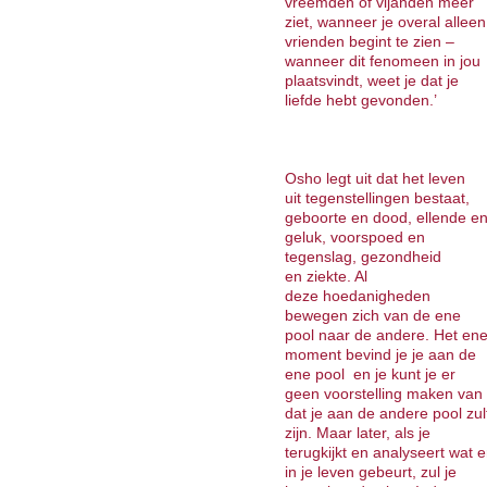
vreemden of vijanden meer
ziet, wanneer je overal alleen
vrienden begint te zien –
wanneer dit fenomeen in jou
plaatsvindt, weet je dat je
liefde hebt gevonden.’
Osho legt uit dat het leven
uit tegenstellingen bestaat,
geboorte en dood, ellende e
geluk, voorspoed en
tegenslag, gezondheid
en ziekte. Al
deze hoedanigheden
bewegen zich van de ene
pool naar de andere. Het en
moment bevind je je aan de
ene pool en je kunt je er
geen voorstelling maken van
dat je aan de andere pool zul
zijn. Maar later, als je
terugkijkt en analyseert wat e
in je leven gebeurt, zul je