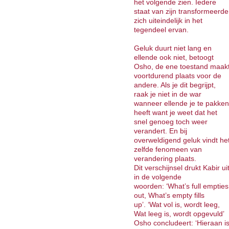
het volgende zien. Iedere
staat van zijn transformeerde
zich uiteindelijk in het
tegendeel ervan.
Geluk duurt niet lang en
ellende ook niet, betoogt
Osho, de ene toestand maak
voortdurend plaats voor de
andere. Als je dit begrijpt,
raak je niet in de war
wanneer ellende je te pakken
heeft want je weet dat het
snel genoeg toch weer
verandert. En bij
overweldigend geluk vindt he
zelfde fenomeen van
verandering plaats.
Dit verschijnsel drukt Kabir ui
in de volgende
woorden: ‘What’s full empties
out, What’s empty fills
up’. ‘Wat vol is, wordt leeg,
Wat leeg is, wordt opgevuld’
Osho concludeert: ‘Hieraan i