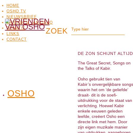
HOME
OSHO TV
NIEUWSBRIEF
VRIENDEN VAN OSHO
DONATIE
LINKS
CONTACT
DE ZON SCHIJNT ALTIJD
The Great Secret, Songs on
the Talks of Kabir.
Osho gebruikt tien van
Kabir’s onvergelijkbare song
waarin het om ‘de geliefde’
OSHO
OSHO
draait- dit is de soefi-
MEDITATIE
BO
TV
uitdrukking voor de staat van
verlichting. Hoewel Kabir
enkele eeuwen geleden
leefde, creëert Osho een
directe link met hem. Door
zijn eigen muzikale manier
van uitdrukken, aangeboren