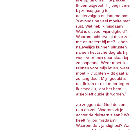
is erop uit om mij te pakken.
Ik ben uitgeput. Hij begint me
bij zonsopgang te
achtervolgen en laat me pas
‘s avonds na veel moeite met
rust. Wat heb ik misdaan?
Wat is dit voor vijandigheid?
Waarom achtervolgt deze zo
me en treitert hij me? Ik heb
nauwelijks kunnen uitrusten
na een hectische dag als hij
weer voor mijn deur staat bij
zonsopgang. Weer moet ik
rennen voor mijn leven, weer
moet ik vluchten – dit gaat al
zo lang door. Mijn geduld is
op. Ik kan er niet meer tegen
Ik smeek u, laat het hem
alsjeblieft duidelijk worden.’
Ze zeggen dat God de zon
riep en zei: ‘Waarom zit je
achter de duisternis aan? Wa
heeft hij jou misdaan?
Waarom de vijandigheid? Wa