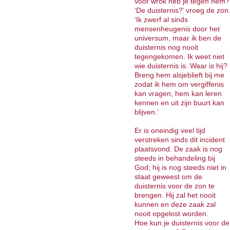
voor wrok heb je tegen hem?
‘De duisternis?’ vroeg de zon
‘Ik zwerf al sinds
mensenheugenis door het
universum, maar ik ben de
duisternis nog nooit
tegengekomen. Ik weet niet
wie duisternis is. Waar is hij?
Breng hem alsjeblieft bij me
zodat ik hem om vergiffenis
kan vragen, hem kan leren
kennen en uit zijn buurt kan
blijven.’
Er is oneindig veel tijd
verstreken sinds dit incident
plaatsvond. De zaak is nog
steeds in behandeling bij
God; hij is nog steeds niet in
staat geweest om de
duisternis voor de zon te
brengen. Hij zal het nooit
kunnen en deze zaak zal
nooit opgelost worden.
Hoe kun je duisternis voor de