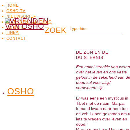
HOME
OSHO TV
NIEUWSBRIEF
VRIENDEN VAN OSHO
DONATIE
LINKS
CONTACT
DE ZON EN DE
DUISTERNIS
Een enkel straaltje van weten
over het leven en ons vaste
geloof in de zekerheid van d
dood zal voor altijd
verdwenen zijn.
OSHO
OSHO
MEDITATIE
BO
TV
Er was eens een mysticus in
Tibet met de naam Marpa.
Iemand kwam naar hem toe
en zei: ‘Ik ben gekomen om 
iets te vragen over leven en
dood.’
Marpa moest hard lachen en