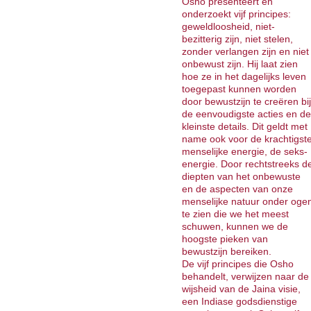
Osho presenteert en
onderzoekt vijf principes:
geweldloosheid, niet-
bezitterig zijn, niet stelen,
zonder verlangen zijn en niet
onbewust zijn. Hij laat zien
hoe ze in het dagelijks leven
toegepast kunnen worden
door bewustzijn te creëren bij
de eenvoudigste acties en de
kleinste details. Dit geldt met
name ook voor de krachtigst
menselijke energie, de seks-
energie. Door rechtstreeks d
diepten van het onbewuste
en de aspecten van onze
menselijke natuur onder oge
te zien die we het meest
schuwen, kunnen we de
hoogste pieken van
bewustzijn bereiken.
De vijf principes die Osho
behandelt, verwijzen naar de
wijsheid van de Jaina visie,
een Indiase godsdienstige