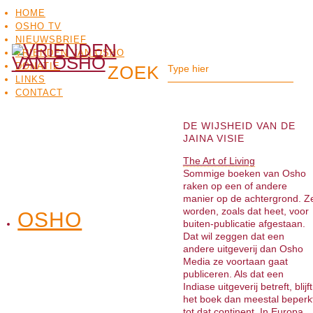
HOME
OSHO TV
NIEUWSBRIEF
VRIENDEN VAN OSHO
DONATIE
LINKS
CONTACT
DE WIJSHEID VAN DE
JAINA VISIE
The Art of Living
Sommige boeken van Osho
raken op een of andere
manier op de achtergrond. Z
worden, zoals dat heet, voor
OSHO
OSHO
buiten-publicatie afgestaan.
MEDITATIE
BO
TV
Dat wil zeggen dat een
andere uitgeverij dan Osho
Media ze voortaan gaat
publiceren. Als dat een
Indiase uitgeverij betreft, blijft
het boek dan meestal beperk
tot dat continent. In Europa