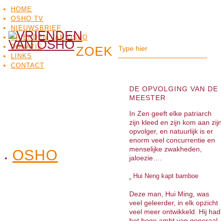
HOME
OSHO TV
NIEUWSBRIEF
VRIENDEN VAN OSHO
DONATIE
LINKS
CONTACT
DE OPVOLGING VAN DE
MEESTER
In Zen geeft elke patriarch
zijn kleed en zijn kom aan zij
opvolger, en natuurlijk is er
enorm veel concurrentie en
menselijke zwakheden,
OSHO
OSHO
jaloezie….
MEDITATIE
BO
TV
Hui Neng kapt bamboe
Deze man, Hui Ming, was
veel geleerder, in elk opzicht
veel meer ontwikkeld. Hij had
het hoge ambt van generaal