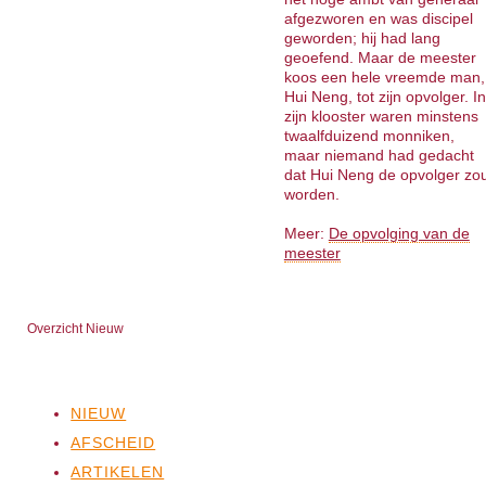
afgezworen en was discipel
geworden; hij had lang
geoefend. Maar de meester
koos een hele vreemde man,
Hui Neng, tot zijn opvolger. In
zijn klooster waren minstens
twaalfduizend monniken,
maar niemand had gedacht
dat Hui Neng de opvolger zo
worden.
Meer:
De opvolging van de
meester
Overzicht Nieuw
NIEUW
AFSCHEID
ARTIKELEN