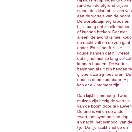
Hij kan niet springen of op de
rand van de afgrond blijven
staan, dus klampt hij zich vas
aan de wortels van de boom.
De wortels zijn erg broos en
hij is bang dat ze elk moment
af kunnen breken. Dat niet
alleen, de avond is heel koud
de nacht valt en de zon gaat
onder. En hij heeft zulke
koude handen dat hij vreest
dat hij het niet zo lang vol zal
kunnen houden. De wortels
beginnen al uit zijn handen te
glippen. Ze zijn bevroren. De
dood is onontkoombaar. Hij
kan er elk moment zijn.
Dan kijkt hij omhoog. Twee
muizen zijn bezig de wortels
van de boom door te kauwen
De ene is wit en de ander
zwart, het symbool van dag
en nacht, het symbool van d
tijd. De tijd raakt snel op en