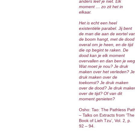
anders leef je niet. Elk
moment … zo zit het in
elkaar.
Het is echt een heel
existentiële parabel. Jij bent
de man die aan de wortel va
de boom hangt, met de dood
overal om je heen, en de tijd
die op begint te raken. De
dood kan je elk moment
overvallen en dan ben je weg
Wat moet je nou? Je druk
maken over het verleden? Je
druk maken over de
toekomst? Je druk maken
over de dood? Je druk make
over de tijd? Of van dit
moment genieten?
Osho: Tao: The Pathless Pat
– Talks on Extracts from ‘The
Book of Lieh Tzu’, Vol. 2, p.
92 – 94.