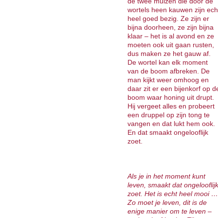
de twee muizen die door de
wortels heen kauwen zijn ech
heel goed bezig. Ze zijn er
bijna doorheen, ze zijn bijna
klaar – het is al avond en ze
moeten ook uit gaan rusten,
dus maken ze het gauw af.
De wortel kan elk moment
van de boom afbreken. De
man kijkt weer omhoog en
daar zit er een bijenkorf op d
boom waar honing uit drupt.
Hij vergeet alles en probeert
een druppel op zijn tong te
vangen en dat lukt hem ook.
En dat smaakt ongelooflijk
zoet.
Als je in het moment kunt
leven, smaakt dat ongelooflij
zoet. Het is echt heel mooi …
Zo moet je leven, dit is de
enige manier om te leven –