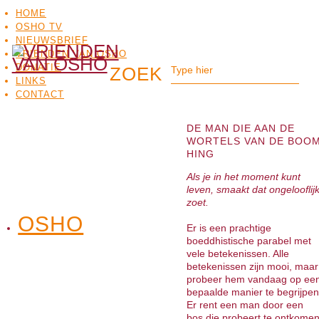
HOME
OSHO TV
NIEUWSBRIEF
VRIENDEN VAN OSHO
DONATIE
LINKS
CONTACT
DE MAN DIE AAN DE
WORTELS VAN DE BOO
HING
Als je in het moment kunt
leven, smaakt dat ongelooflij
zoet.
OSHO
OSHO
Er is een prachtige
MEDITATIE
BO
TV
boeddhistische parabel met
vele betekenissen. Alle
betekenissen zijn mooi, maar
probeer hem vandaag op ee
bepaalde manier te begrijpen
Er rent een man door een
bos die probeert te ontkome