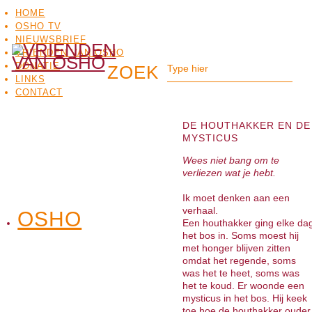
HOME
OSHO TV
NIEUWSBRIEF
VRIENDEN VAN OSHO
DONATIE
LINKS
CONTACT
DE HOUTHAKKER EN DE
MYSTICUS
Wees niet bang om te
verliezen wat je hebt.
Ik moet denken aan een
verhaal.
OSHO
OSHO
Een houthakker ging elke da
MEDITATIE
BO
TV
het bos in. Soms moest hij
met honger blijven zitten
omdat het regende, soms
was het te heet, soms was
het te koud. Er woonde een
mysticus in het bos. Hij keek
toe hoe de houthakker ouder