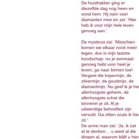
De houthakker ging er
diezelfde dag nog heen en
vond hem. Hij nam veel
diamanten mee en zei: ‘Hier
heb ik voor mijn hele leven
genoeg aan.’
De mysticus zei: ‘Misschien
komen we elkaar nooit meer
tegen, dus is mijn laatste
boodschap: nu je eenmaal
genoeg hebt voor heel je
leven, ga naar binnen toe!
Vergeet die kopermijn, de
zilvermijn, de goudmijn, de
diamantmijn. Nu geef ik je he
allerhoogste geheim, de
allerhoogste schat die
binnenin je zit. Al je
uitwendige behoeften zijn
vervuld. Ga zitten zoals ik hie
zit.’
De arme man zei: ‘Ja, ik zat
al te denken… u weet al die
dingen al, waarom blijft u hier