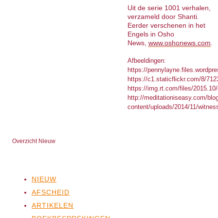
Uit de serie 1001 verhalen,
verzameld door Shanti.
Eerder verschenen in het
Engels in Osho
News,
www.oshonews.com
.
Afbeeldingen:
https://pennylayne.files.wordpr
https://c1.staticflickr.com/8/
https://img.rt.com/files/2015.1
http://meditationiseasy.com/blo
content/uploads/2014/11/witnes
Overzicht Nieuw
NIEUW
AFSCHEID
ARTIKELEN