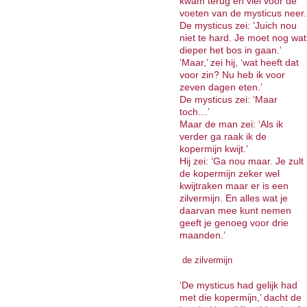
kwam terug en viel voor de
voeten van de mysticus neer.
De mysticus zei: ‘Juich nou
niet te hard. Je moet nog wat
dieper het bos in gaan.’
‘Maar,’ zei hij, ‘wat heeft dat
voor zin? Nu heb ik voor
zeven dagen eten.’
De mysticus zei: ‘Maar
toch…’
Maar de man zei: ‘Als ik
verder ga raak ik de
kopermijn kwijt.’
Hij zei: ‘Ga nou maar. Je zult
de kopermijn zeker wel
kwijtraken maar er is een
zilvermijn. En alles wat je
daarvan mee kunt nemen
geeft je genoeg voor drie
maanden.’
de zilvermijn
‘De mysticus had gelijk had
met die kopermijn,’ dacht de