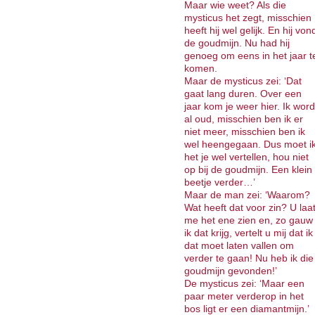
Maar wie weet? Als die
mysticus het zegt, misschien
heeft hij wel gelijk. En hij von
de goudmijn. Nu had hij
genoeg om eens in het jaar t
komen.
Maar de mysticus zei: ‘Dat
gaat lang duren. Over een
jaar kom je weer hier. Ik word
al oud, misschien ben ik er
niet meer, misschien ben ik
wel heengegaan. Dus moet i
het je wel vertellen, hou niet
op bij de goudmijn. Een klein
beetje verder…’
Maar de man zei: ‘Waarom?
Wat heeft dat voor zin? U laa
me het ene zien en, zo gauw
ik dat krijg, vertelt u mij dat ik
dat moet laten vallen om
verder te gaan! Nu heb ik die
goudmijn gevonden!’
De mysticus zei: ‘Maar een
paar meter verderop in het
bos ligt er een diamantmijn.’