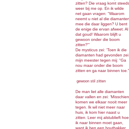
zitten? Die vraag komt steed
weer bij me op. En ik wilde
net gaan vragen: “Waarom
neemt u niet al die diamante
mee die daar liggen? U bent
de enige die ervan afweet. Al
dat goud! Waarom blijft u
gewoon onder die boom
zitten?”’
De mysticus zei: ‘Toen ik die
diamanten had gevonden zei
mijn meester tegen mij: “Ga
nou maar onder die boom
zitten en ga naar binnen toe.”
gewoon stil zitten
De man liet alle diamanten
daar vallen en zei: ‘Misschien
komen we elkaar nooit meer
tegen. Ik wil niet meer naar
huis, ik kom hier naast u
zitten. Leer mij alstublieft hoe
ik naar binnen moet gaan,
want ik ben een houthakker.