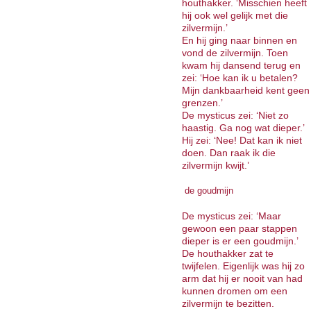
houthakker. ‘Misschien heeft
hij ook wel gelijk met die
zilvermijn.’
En hij ging naar binnen en
vond de zilvermijn. Toen
kwam hij dansend terug en
zei: ‘Hoe kan ik u betalen?
Mijn dankbaarheid kent geen
grenzen.’
De mysticus zei: ‘Niet zo
haastig. Ga nog wat dieper.’
Hij zei: ‘Nee! Dat kan ik niet
doen. Dan raak ik die
zilvermijn kwijt.’
de goudmijn
De mysticus zei: ‘Maar
gewoon een paar stappen
dieper is er een goudmijn.’
De houthakker zat te
twijfelen. Eigenlijk was hij zo
arm dat hij er nooit van had
kunnen dromen om een
zilvermijn te bezitten.