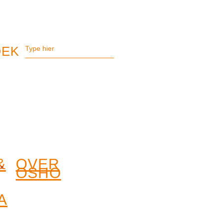
&
OVER
OSHO
A