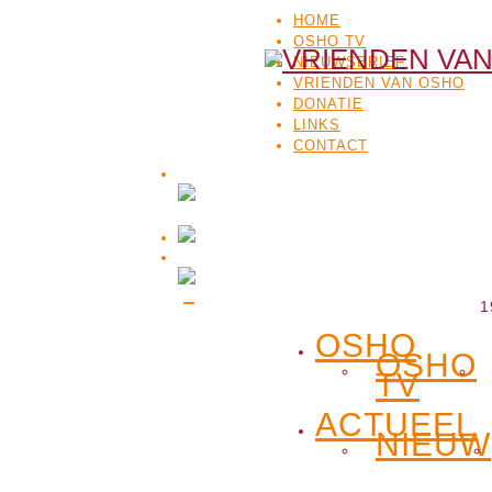
HOME
OSHO TV
NIEUWSBRIEF
VRIENDEN VAN OSHO
DONATIE
LINKS
CONTACT
1
OSHO
OSHO
TV
ACTUEEL
NIEUW