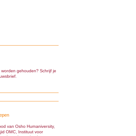
e worden gehouden? Schrijf je
uwsbrief.
epen
nbod van Osho Humaniversity,
jid OMC, Instituut voor