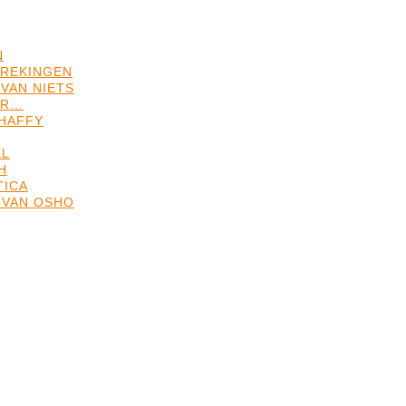
N
REKINGEN
VAN NIETS
ER…
HAFFY
EL
H
TICA
 VAN OSHO