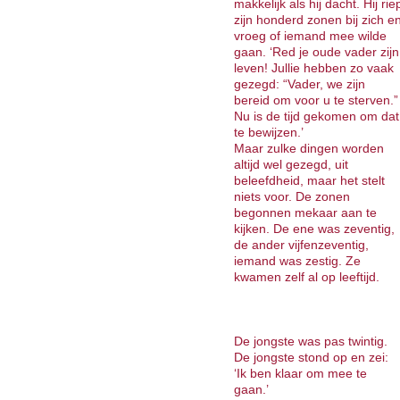
makkelijk als hij dacht. Hij rie
zijn honderd zonen bij zich e
vroeg of iemand mee wilde
gaan. ‘Red je oude vader zijn
leven! Jullie hebben zo vaak
gezegd: “Vader, we zijn
bereid om voor u te sterven.”
Nu is de tijd gekomen om dat
te bewijzen.’
Maar zulke dingen worden
altijd wel gezegd, uit
beleefdheid, maar het stelt
niets voor. De zonen
begonnen mekaar aan te
kijken. De ene was zeventig,
de ander vijfenzeventig,
iemand was zestig. Ze
kwamen zelf al op leeftijd.
De jongste was pas twintig.
De jongste stond op en zei:
‘Ik ben klaar om mee te
gaan.’