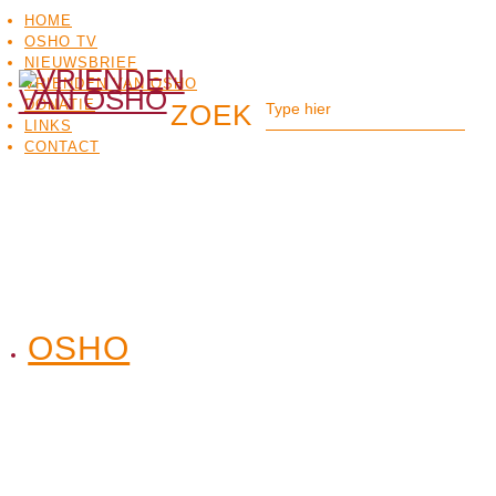
HOME
OSHO TV
NIEUWSBRIEF
VRIENDEN VAN OSHO
DONATIE
LINKS
CONTACT
OSHO
OSHO
MEDITATIE
BO
TV