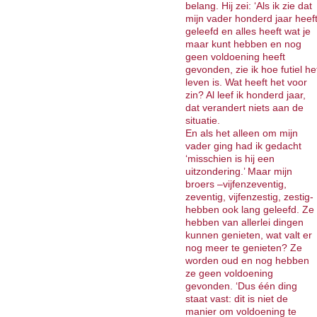
belang. Hij zei: ‘Als ik zie dat
mijn vader honderd jaar heef
geleefd en alles heeft wat je
maar kunt hebben en nog
geen voldoening heeft
gevonden, zie ik hoe futiel he
leven is. Wat heeft het voor
zin? Al leef ik honderd jaar,
dat verandert niets aan de
situatie.
En als het alleen om mijn
vader ging had ik gedacht
‘misschien is hij een
uitzondering.’ Maar mijn
broers –vijfenzeventig,
zeventig, vijfenzestig, zestig-
hebben ook lang geleefd. Ze
hebben van allerlei dingen
kunnen genieten, wat valt er
nog meer te genieten? Ze
worden oud en nog hebben
ze geen voldoening
gevonden. ‘Dus één ding
staat vast: dit is niet de
manier om voldoening te