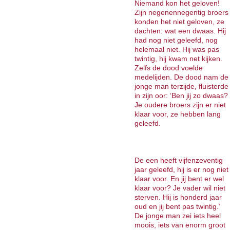
Niemand kon het geloven!
Zijn negenennegentig broers
konden het niet geloven, ze
dachten: wat een dwaas. Hij
had nog niet geleefd, nog
helemaal niet. Hij was pas
twintig, hij kwam net kijken.
Zelfs de dood voelde
medelijden. De dood nam de
jonge man terzijde, fluisterde
in zijn oor: ‘Ben jij zo dwaas?
Je oudere broers zijn er niet
klaar voor, ze hebben lang
geleefd.
De een heeft vijfenzeventig
jaar geleefd, hij is er nog niet
klaar voor. En jij bent er wel
klaar voor? Je vader wil niet
sterven. Hij is honderd jaar
oud en jij bent pas twintig.’
De jonge man zei iets heel
moois, iets van enorm groot