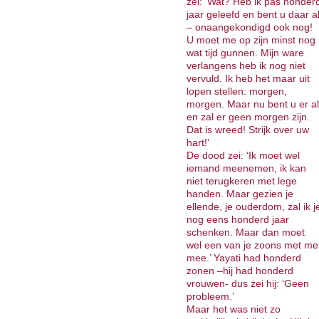
zei: ‘Wat? Heb ik pas honder
jaar geleefd en bent u daar a
– onaangekondigd ook nog!
U moet me op zijn minst nog
wat tijd gunnen. Mijn ware
verlangens heb ik nog niet
vervuld. Ik heb het maar uit
lopen stellen: morgen,
morgen. Maar nu bent u er al
en zal er geen morgen zijn.
Dat is wreed! Strijk over uw
hart!’
De dood zei: ‘Ik moet wel
iemand meenemen, ik kan
niet terugkeren met lege
handen. Maar gezien je
ellende, je ouderdom, zal ik j
nog eens honderd jaar
schenken. Maar dan moet
wel een van je zoons met me
mee.’ Yayati had honderd
zonen –hij had honderd
vrouwen- dus zei hij: ‘Geen
probleem.’
Maar het was niet zo