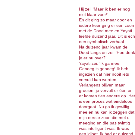
Hij zei: ‘Maar ik ben er nog
niet klaar voor!’
En dit ging zo maar door en
iedere keer ging er een zoon
met de Dood mee en Yayati
leefde duizend jaar. Dit is ech
een symbolisch verhaal.
Na duizend jaar kwam de
Dood langs en zei: ‘Hoe denk
je er nu over?’
Yayati zei: ‘Ik ga mee.
Genoeg is genoeg! Ik heb
ingezien dat hier nooit iets
vervuld kan worden.
Verlangens blijven maar
groeien, je vervult er één en
er komen tien andere op. Het
is een proces wat eindeloos
doorgaat. Nu ga ik gewillig
mee en nu kan ik zeggen dat
mijn eerste zoon die met u
meeging en die pas twintig
was intelligent was. Ik was
een idioot. Ik had er duizend