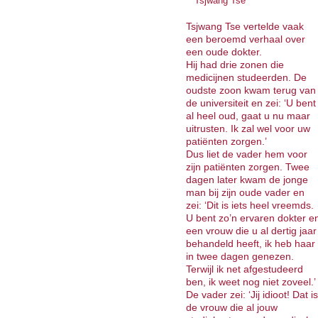
Tsjwang Tse
Tsjwang Tse vertelde vaak
een beroemd verhaal over
een oude dokter.
Hij had drie zonen die
medicijnen studeerden. De
oudste zoon kwam terug van
de universiteit en zei: ‘U bent
al heel oud, gaat u nu maar
uitrusten. Ik zal wel voor uw
patiënten zorgen.’
Dus liet de vader hem voor
zijn patiënten zorgen. Twee
dagen later kwam de jonge
man bij zijn oude vader en
zei: ‘Dit is iets heel vreemds.
U bent zo’n ervaren dokter e
een vrouw die u al dertig jaar
behandeld heeft, ik heb haar
in twee dagen genezen.
Terwijl ik net afgestudeerd
ben, ik weet nog niet zoveel.’
De vader zei: ‘Jij idioot! Dat is
de vrouw die al jouw