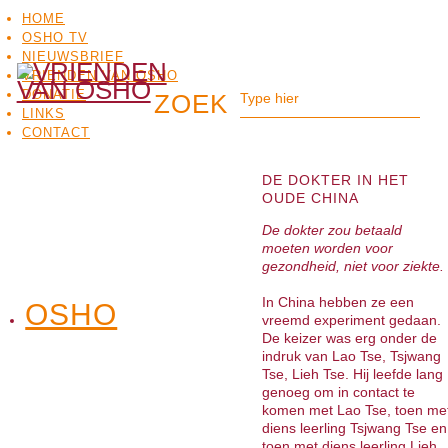
HOME
OSHO TV
NIEUWSBRIEF
VRIENDEN VAN OSHO
DONATIE
LINKS
CONTACT
DE DOKTER IN HET
OUDE CHINA
De dokter zou betaald
moeten worden voor
gezondheid, niet voor ziekte.
In China hebben ze een
OSHO
OSHO
vreemd experiment gedaan.
MEDITATIE
BO
TV
De keizer was erg onder de
indruk van Lao Tse, Tsjwang
Tse, Lieh Tse. Hij leefde lang
genoeg om in contact te
komen met Lao Tse, toen me
diens leerling Tsjwang Tse en
toen met diens leerling Lieh