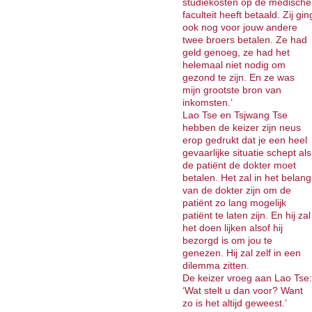
studiekosten op de medische
faculteit heeft betaald. Zij gin
ook nog voor jouw andere
twee broers betalen. Ze had
geld genoeg, ze had het
helemaal niet nodig om
gezond te zijn. En ze was
mijn grootste bron van
inkomsten.’
Lao Tse en Tsjwang Tse
hebben de keizer zijn neus
erop gedrukt dat je een heel
gevaarlijke situatie schept als
de patiënt de dokter moet
betalen. Het zal in het belang
van de dokter zijn om de
patiënt zo lang mogelijk
patiënt te laten zijn. En hij zal
het doen lijken alsof hij
bezorgd is om jou te
genezen. Hij zal zelf in een
dilemma zitten.
De keizer vroeg aan Lao Tse:
‘Wat stelt u dan voor? Want
zo is het altijd geweest.’