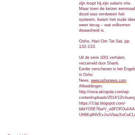
zijn loopt hij zijn salaris mis.
Maar toen de keizer eenmaal
dood was verdween het
systeem, kwam het oude ide
weer terug – wat volkomen
dwaasheid is.
Osho, Hari Om Tat Sat, pp.
132-133.
Uit de serie 1001 verhalen,
verzameld door Shanti.
Eerder verschenen in het Engel
in Osho
News,
www.oshonews.com
.
Afbeeldingen:
http://nova-akropola.com/wp-
content/uploads/2014/12/chuang
https://3.bp.blogspot.com/-
blbtYO5E76w/V_oi8FOFOuI/
UH6Kq9NVEvJssVbazXoCwCLc