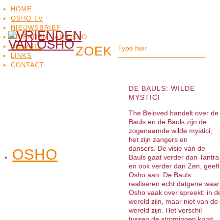
HOME
OSHO TV
NIEUWSBRIEF
VRIENDEN VAN OSHO
DONATIE
LINKS
CONTACT
DE BAULS: WILDE
MYSTICI
The Beloved handelt over de
Bauls en de Bauls zijn de
zogenaamde wilde mystici;
het zijn zangers en
dansers. De visie van de
OSHO
OSHO
Bauls gaat verder dan Tantra
MEDITATIE
BO
TV
en ook verder dan Zen, geeft
Osho aan. De Bauls
realiseren echt datgene waar
Osho vaak over spreekt: in d
wereld zijn, maar niet van de
wereld zijn. Het verschil
tussen de stromingen komt