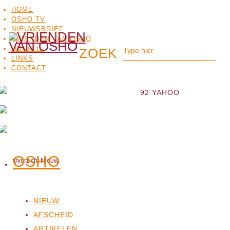
HOME
OSHO TV
NIEUWSBRIEF
VRIENDEN VAN OSHO
DONATIE
LINKS
CONTACT
92 YAHOO
OSHO
Overzicht Nieuw
OSHO
MEDITATIE
BO
TV
NIEUW
AFSCHEID
ARTIKELEN