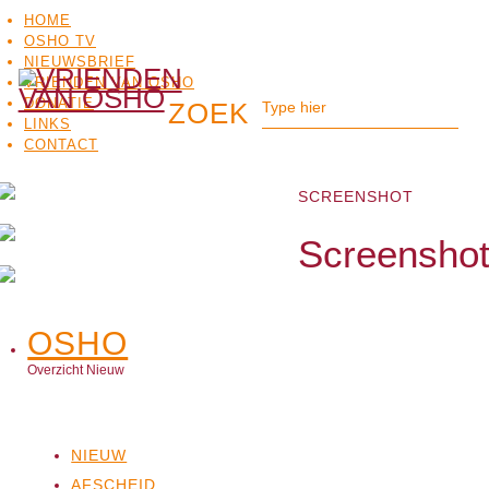
HOME
OSHO TV
NIEUWSBRIEF
VRIENDEN VAN OSHO
DONATIE
LINKS
CONTACT
SCREENSHOT
Screensho
OSHO
OSHO
MEDITATIE
BO
TV
Overzicht Nieuw
NIEUW
AFSCHEID