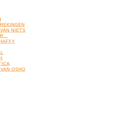
N
REKINGEN
VAN NIETS
ER…
HAFFY
EL
H
TICA
 VAN OSHO