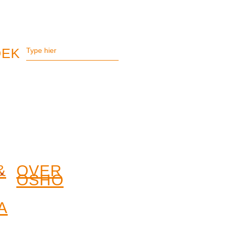
&
OVER
OSHO
A