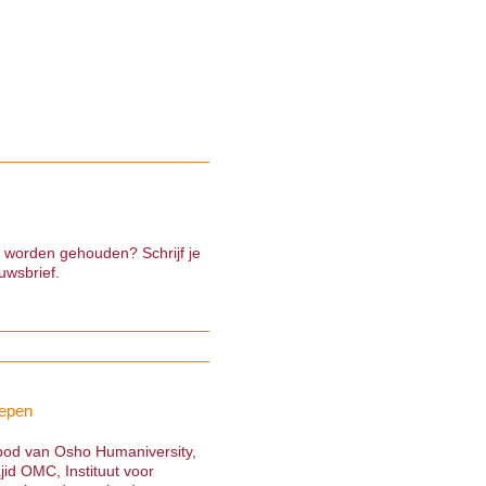
e worden gehouden? Schrijf je
uwsbrief.
epen
nbod van Osho Humaniversity,
jid OMC, Instituut voor