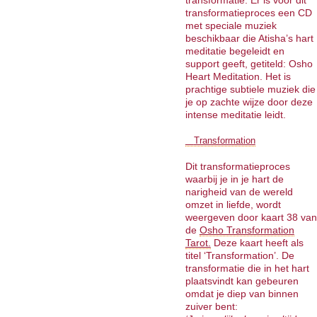
transformatie. Er is voor dit
transformatieproces een CD
met speciale muziek
beschikbaar die Atisha’s hart
meditatie begeleidt en
support geeft, getiteld: Osho
Heart Meditation. Het is
prachtige subtiele muziek die
je op zachte wijze door deze
intense meditatie leidt.
Transformation
Dit transformatieproces
waarbij je in je hart de
narigheid van de wereld
omzet in liefde, wordt
weergeven door kaart 38 van
de
Osho Transformation
Tarot.
Deze kaart heeft als
titel ‘Transformation’. De
transformatie die in het hart
plaatsvindt kan gebeuren
omdat je diep van binnen
zuiver bent: