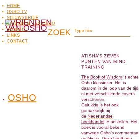
HOME
OSHO TV
NIEUWSBRIEF
VRIENDEN VAN OSHO
DONATIE
LINKS
CONTACT
ATISHA’S ZEVEN
PUNTEN VAN MIND
TRAINING
The Book of Wisdom
is echte
Osho klassieker. Het is
daarom in de loop van de tijd
al met verschillende covers
OSHO
OSHO
verschenen.
MEDITATIE
BO
TV
Gelukkig is het ook
gemakkelijk bij
de
Nederlandse
boekhandel
te bestellen. Het
boek is vooral bekend
vanwege Osho’s commentaa
op Atisha. Deze heeft een