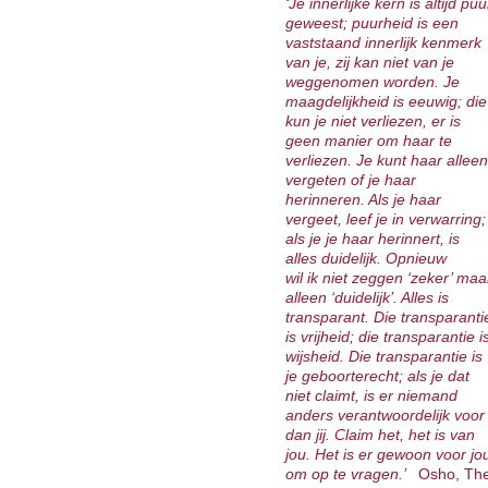
‘Je innerlijke kern is altijd puu
geweest; puurheid is een
vaststaand innerlijk kenmerk
van je, zij kan niet van je
weggenomen worden. Je
maagdelijkheid is eeuwig; die
kun je niet verliezen, er is
geen manier om haar te
verliezen. Je kunt haar alleen
vergeten of je haar
herinneren. Als je haar
vergeet, leef je in verwarring;
als je je haar herinnert, is
alles duidelijk. Opnieuw
wil ik niet zeggen ‘zeker’ maa
alleen ‘duidelijk’. Alles is
transparant. Die transparanti
is vrijheid; die transparantie i
wijsheid. Die transparantie is
je geboorterecht; als je dat
niet claimt, is er niemand
anders verantwoordelijk voor
dan jij. Claim het, het is van
jou. Het is er gewoon voor jo
om op te vragen.’
Osho, Th