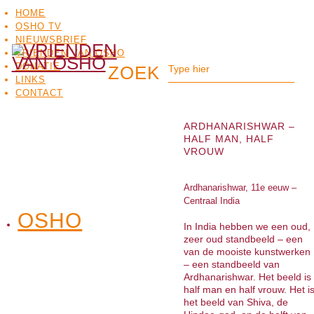
HOME
OSHO TV
NIEUWSBRIEF
VRIENDEN VAN OSHO
DONATIE
LINKS
CONTACT
ARDHANARISHWAR –
HALF MAN, HALF
VROUW
Ardhanarishwar, 11e eeuw –
Centraal India
OSHO
OSHO
In India hebben we een oud,
MEDITATIE
BO
TV
zeer oud standbeeld – een
van de mooiste kunstwerken
– een standbeeld van
Ardhanarishwar. Het beeld is
half man en half vrouw. Het i
het beeld van Shiva, de