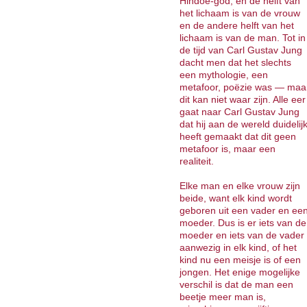
Hindoe-god, en de helft van
het lichaam is van de vrouw
en de andere helft van het
lichaam is van de man. Tot in
de tijd van Carl Gustav Jung
dacht men dat het slechts
een mythologie, een
metafoor, poëzie was — maa
dit kan niet waar zijn. Alle eer
gaat naar Carl Gustav Jung
dat hij aan de wereld duidelij
heeft gemaakt dat dit geen
metafoor is, maar een
realiteit.
Elke man en elke vrouw zijn
beide, want elk kind wordt
geboren uit een vader en ee
moeder. Dus is er iets van de
moeder en iets van de vader
aanwezig in elk kind, of het
kind nu een meisje is of een
jongen. Het enige mogelijke
verschil is dat de man een
beetje meer man is,