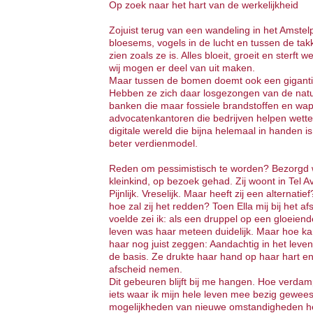
Op zoek naar het hart van de werkelijkheid
Zojuist terug van een wandeling in het Amstel
bloesems, vogels in de lucht en tussen de tak
zien zoals ze is. Alles bloeit, groeit en sterft
wij mogen er deel van uit maken.
Maar tussen de bomen doemt ook een giganti
Hebben ze zich daar losgezongen van de natuu
banken die maar fossiele brandstoffen en wap
advocatenkantoren die bedrijven helpen wetten
digitale wereld die bijna helemaal in handen i
beter verdienmodel.
Reden om pessimistisch te worden? Bezorgd w
kleinkind, op bezoek gehad. Zij woont in Tel A
Pijnlijk. Vreselijk. Maar heeft zij een alternat
hoe zal zij het redden? Toen Ella mij bij het 
voelde zei ik: als een druppel op een gloeien
leven was haar meteen duidelijk. Maar hoe kan
haar nog juist zeggen: Aandachtig in het leven 
de basis. Ze drukte haar hand op haar hart e
afscheid nemen.
Dit gebeuren blijft bij me hangen. Hoe verdamp
iets waar ik mijn hele leven mee bezig gewees
mogelijkheden van nieuwe omstandigheden h