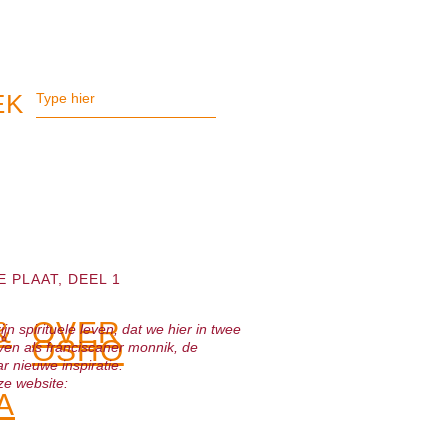
 PLAAT, DEEL 1
&
OVER
n spirituele leven, dat we hier in twee
OSHO
even als franciscaner monnik, de
ar nieuwe inspiratie.
ze website:
A