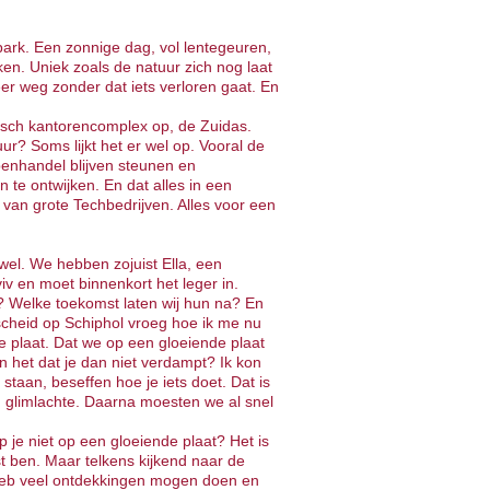
park. Een zonnige dag, vol lentegeuren,
ken. Uniek zoals de natuur zich nog laat
 weer weg zonder dat iets verloren gaat. En
sch kantorencomplex op, de Zuidas.
r? Soms lijkt het er wel op. Vooral de
enhandel blijven steunen en
 te ontwijken. En dat alles in een
s van grote Techbedrijven. Alles voor een
el. We hebben zojuist Ella, een
viv en moet binnenkort het leger in.
ief? Welke toekomst laten wij hun na? En
afscheid op Schiphol vroeg hoe ik me nu
de plaat. Dat we op een gloeiende plaat
 het dat je dan niet verdampt? Ik kon
staan, beseffen hoe je iets doet. Dat is
n glimlachte. Daarna moesten we al snel
 je niet op een gloeiende plaat? Het is
t ben. Maar telkens kijkend naar de
eb veel ontdekkingen mogen doen en