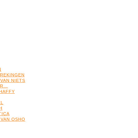
N
REKINGEN
VAN NIETS
ER…
HAFFY
EL
H
TICA
 VAN OSHO