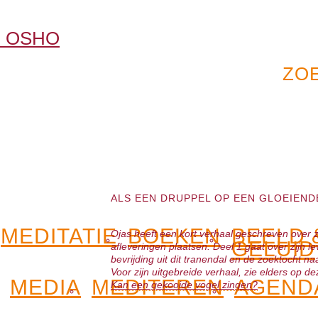
ALS EEN DRUPPEL OP EEN GLOEIENDE
MEDITATIE
BOEKEN
BEELD 
Ojas heeft een kort verhaal geschreven over zij
GELUID
afleveringen plaatsen. Deel 1 gaat over zijn l
bevrijding uit dit tranendal en de zoektocht na
Voor zijn uitgebreide verhaal, zie elders op de
MEDIA
MEDITEREN
AGEND
Kan een gekooide vogel zingen?