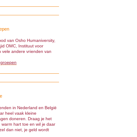
epen
nbod van Osho Humaniversity,
jid OMC, Instituut voor
 vele andere vrienden van
 groepen
e
ienden in Nederland en België
ar heel vaak kleine
gen doneren. Draag je het
warm hart toe en wil je daar
el dan niet, je geld wordt