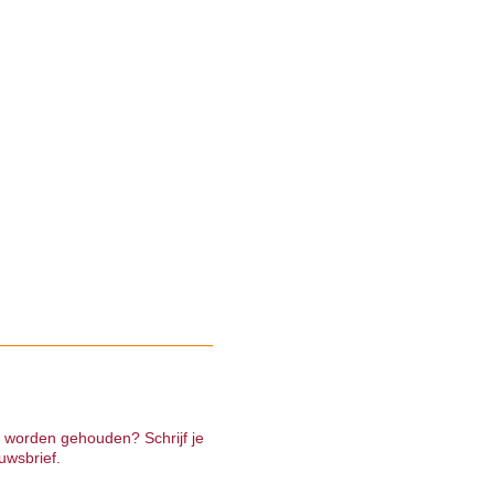
e worden gehouden? Schrijf je
uwsbrief.