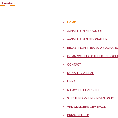
 donateur
HOME
AANMELDEN NIEUWSBRIEF
AANMELDEN ALS DONATEUR
BELASTINGAFTREK VOOR DONATE
COMMISSIE BIBLIOTHEEK EN DOCU
CONTACT
DONATIE VIA IDEAL
LINKS
NIEUWSBRIEF ARCHIEF
STICHTING VRIENDEN VAN OSHO
VRIJWILLIGERS GEVRAAGD
PRIVACYBELEID