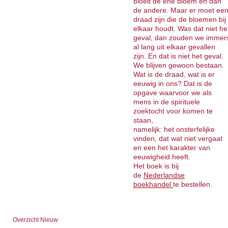
bloeit de ene bloem en dan
de andere. Maar er moet ee
draad zijn die de bloemen bij
elkaar houdt. Was dat niet he
geval, dan zouden we immer
al lang uit elkaar gevallen
zijn. En dat is niet het geval.
We blijven gewoon bestaan.
Wat is de draad, wat is er
eeuwig in ons? Dat is de
opgave waarvoor we als
mens in de spirituele
zoektocht voor komen te
staan,
namelijk: het onsterfelijke
vinden, dat wat niet vergaat
en een het karakter van
eeuwigheid heeft.
Het boek is bij
de
Nederlandse
boekhandel
te bestellen.
Overzicht Nieuw