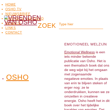
HOME
OSHO TV
NIEUWSBRIEF
VRIENDEN VAN OSHO
DONATIE
LINKS
CONTACT
EMOTIONEEL WELZIJN
Emotional Wellness
is een
iets minder bekende
publicatie van Osho. Het is
een thematisch boek dat ons
de weg wijst bij het omgaan
met zogenaamde
OSHO
OSHO
negatieve emoties. In plaats
MEDITATIE
BO
TV
van erin te blijven steken of
erger nog: ze te
onderdrukken, kunnen we ze
omzetten in creatieve
energie. Osho heeft het in dit
boek over het tijdelijke
karakter van emoties. Dat