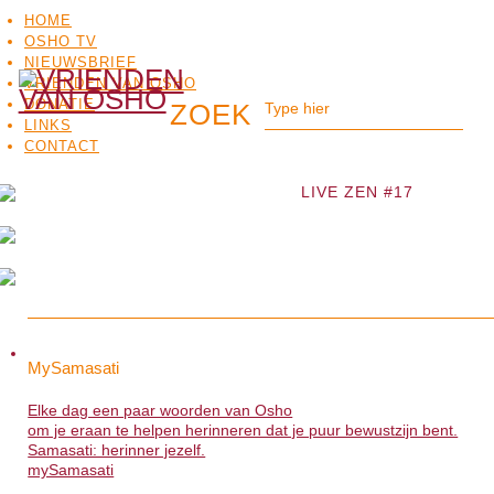
HOME
OSHO TV
NIEUWSBRIEF
VRIENDEN VAN OSHO
DONATIE
LINKS
CONTACT
LIVE ZEN #17
OSHO
OSHO
MEDITATIE
BO
MySamasati
MySamasati
TV
Elke dag een paar woorden van Osho
Elke dag een paar woorden van Osho
om je eraan te helpen herinneren dat je puur bewustzijn bent.
om je eraan te helpen herinneren dat je puur bewustzijn bent.
Samasati: herinner jezelf.
Samasati: herinner jezelf.
mySamasati
>>>
mySamasati