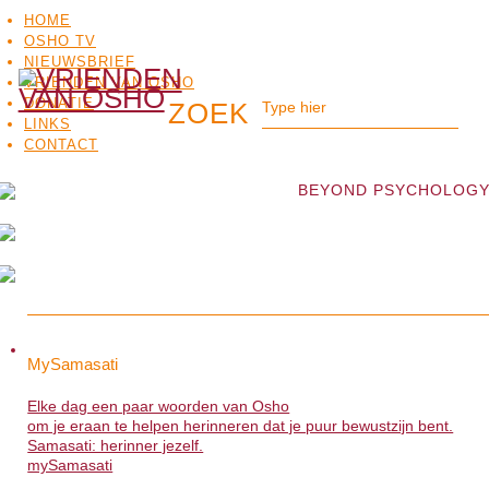
HOME
OSHO TV
NIEUWSBRIEF
VRIENDEN VAN OSHO
DONATIE
LINKS
CONTACT
BEYOND PSYCHOLOGY
OSHO
OSHO
MEDITATIE
BO
MySamasati
MySamasati
TV
Elke dag een paar woorden van Osho
Elke dag een paar woorden van Osho
om je eraan te helpen herinneren dat je puur bewustzijn bent.
om je eraan te helpen herinneren dat je puur bewustzijn bent.
Samasati: herinner jezelf.
Samasati: herinner jezelf.
mySamasati
>>>
mySamasati