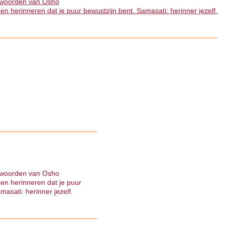
 woorden van Osho
en herinneren dat je puur bewustzijn bent. Samasati: herinner jezelf.
 woorden van Osho
pen herinneren dat je puur
masati: herinner jezelf.