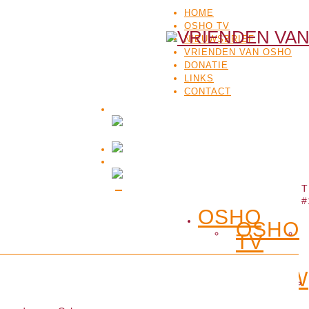
HOME
OSHO TV
NIEUWSBRIEF
VRIENDEN VAN OSHO
DONATIE
LINKS
CONTACT
T
#
OSHO
OSHO
TV
ACTUEEL
NIEUW