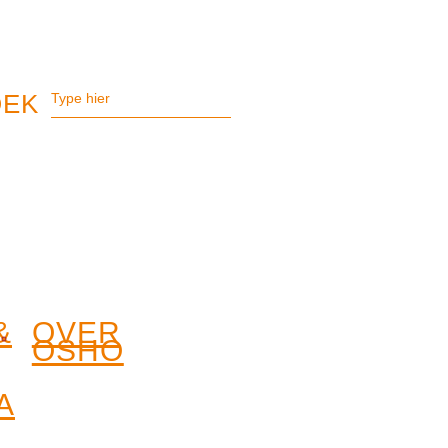
&
OVER
OSHO
A