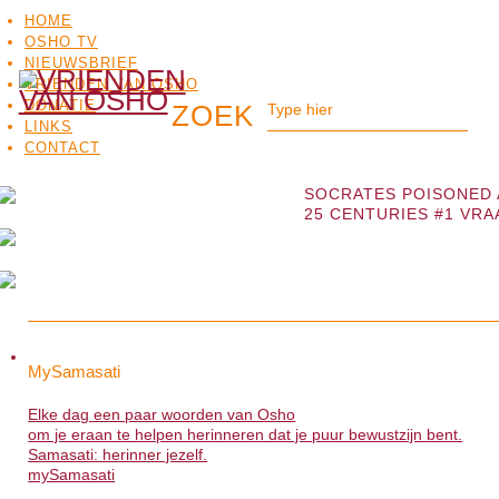
HOME
OSHO TV
NIEUWSBRIEF
VRIENDEN VAN OSHO
DONATIE
LINKS
CONTACT
SOCRATES POISONED 
25 CENTURIES #1 VRA
OSHO
OSHO
MEDITATIE
BO
MySamasati
MySamasati
TV
Elke dag een paar woorden van Osho
Elke dag een paar woorden van Osho
om je eraan te helpen herinneren dat je puur bewustzijn bent.
om je eraan te helpen herinneren dat je puur bewustzijn bent.
Samasati: herinner jezelf.
Samasati: herinner jezelf.
mySamasati
>>>
mySamasati