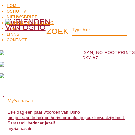
HOME
OSHO TV
NIEUWSBRIEF
VRIENDEN VAN OSHO
DONATIE
LINKS
CONTACT
ISAN, NO FOOTPRINTS
SKY #7
OSHO
OSHO
MEDITATIE
BO
MySamasati
MySamasati
TV
Elke dag een paar woorden van Osho
Elke dag een paar woorden van Osho
om je eraan te helpen herinneren dat je puur bewustzijn bent.
om je eraan te helpen herinneren dat je puur bewustzijn bent.
Samasati: herinner jezelf.
Samasati: herinner jezelf.
mySamasati
>>>
mySamasati