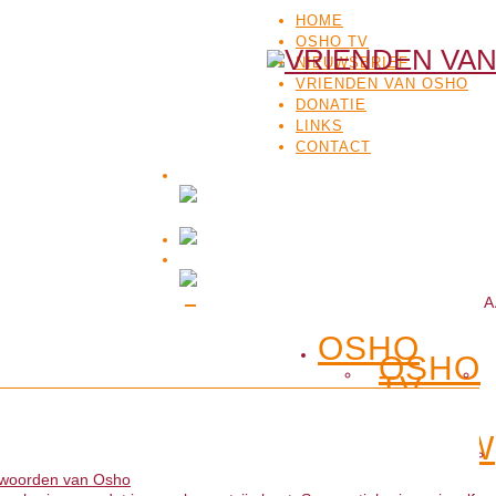
HOME
OSHO TV
NIEUWSBRIEF
VRIENDEN VAN OSHO
DONATIE
LINKS
CONTACT
A
OSHO
OSHO
TV
ACTUEEL
NIEUW
 woorden van Osho