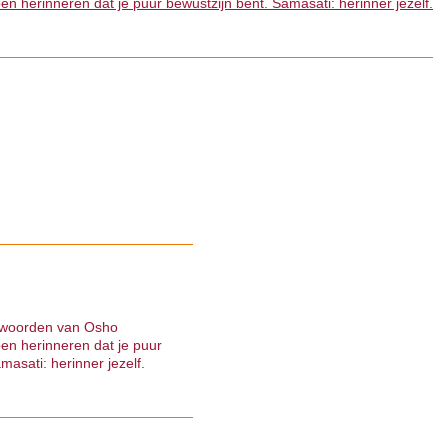
en herinneren dat je puur bewustzijn bent. Samasati: herinner jezelf.
 woorden van Osho
pen herinneren dat je puur
masati: herinner jezelf.