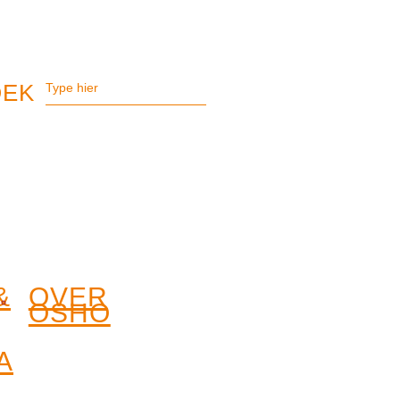
&
OVER
OSHO
A