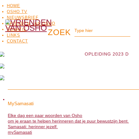
HOME
OSHO TV
NIEUWSBRIEF
VRIENDEN VAN OSHO
DONATIE
LINKS
CONTACT
OPLEIDING 2023 D
OSHO
OSHO
MEDITATIE
BO
MySamasati
MySamasati
TV
Elke dag een paar woorden van Osho
Elke dag een paar woorden van Osho
om je eraan te helpen herinneren dat je puur bewustzijn bent.
om je eraan te helpen herinneren dat je puur bewustzijn bent.
Samasati: herinner jezelf.
Samasati: herinner jezelf.
mySamasati
>>>
mySamasati