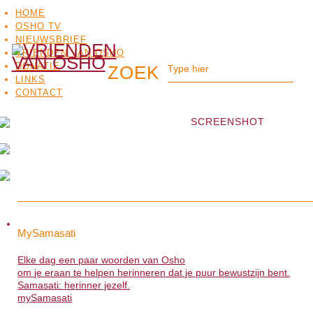
HOME
OSHO TV
NIEUWSBRIEF
VRIENDEN VAN OSHO
DONATIE
LINKS
CONTACT
SCREENSHOT
OSHO
OSHO
MEDITATIE
BO
MySamasati
MySamasati
TV
Elke dag een paar woorden van Osho
Elke dag een paar woorden van Osho
om je eraan te helpen herinneren dat je puur bewustzijn bent.
om je eraan te helpen herinneren dat je puur bewustzijn bent.
Samasati: herinner jezelf.
Samasati: herinner jezelf.
mySamasati
>>>
mySamasati