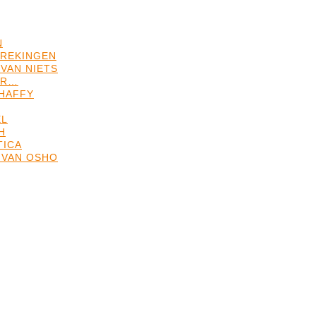
N
REKINGEN
VAN NIETS
ER…
HAFFY
EL
H
TICA
 VAN OSHO