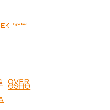
&
OVER
OSHO
A