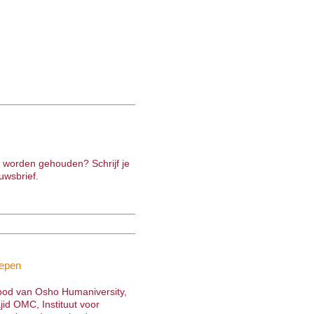
e worden gehouden? Schrijf je
uwsbrief.
epen
nbod van Osho Humaniversity,
jid OMC, Instituut voor