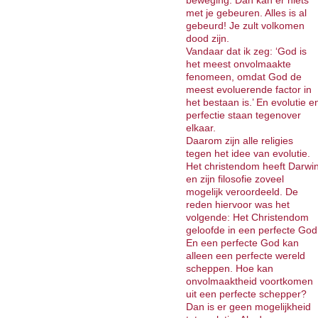
beweging. Dan kan er niets
met je gebeuren. Alles is al
gebeurd! Je zult volkomen
dood zijn.
Vandaar dat ik zeg: ‘God is
het meest onvolmaakte
fenomeen, omdat God de
meest evoluerende factor in
het bestaan is.’ En evolutie e
perfectie staan tegenover
elkaar.
Daarom zijn alle religies
tegen het idee van evolutie.
Het christendom heeft Darwi
en zijn filosofie zoveel
mogelijk veroordeeld. De
reden hiervoor was het
volgende: Het Christendom
geloofde in een perfecte God
En een perfecte God kan
alleen een perfecte wereld
scheppen. Hoe kan
onvolmaaktheid voortkomen
uit een perfecte schepper?
Dan is er geen mogelijkheid