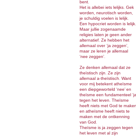
bent.
Het is allebei iets lelijks. Gek
worden, neurotisch worden,
je schuldig voelen is lelijk.
Een hypocriet worden is lelijk
Maar jullie zogenaamde
religies laten je geen ander
alternatief. Ze hebben het
allemaal over ‘ja zeggen’,
maar ze leren je allemaal
‘nee zeggen’.
Ze denken allemaal dat ze
theïstisch zijn. Ze zijn
allemaal a-theïstisch. Want
voor mij betekent atheïsme
een diepgeworteld ‘nee’ en
theïsme een fundamenteel ‘ja
tegen het leven. Theïsme
heeft niets met God te make
en atheïsme heeft niets te
maken met de ontkenning
van God.
Theïsme is ja zeggen tegen
het leven met al zijn