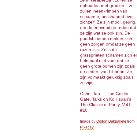
ze miserabel zijn, zullen ze
ophouden met groeien – ze
zullen ineenkrimpen van
schaamte, beschaamd over
zichzelf. Ze zijn mooi, geurig,
om de eenvoudige reden dat
ze zijn wat ze ook zijn. De
goudsbloemen maken zich
geen zorgen omdat ze geen
rozen zijn. Zelfs de
grassprieten schamen zich e
helemaal niet voor dat ze
geen grote bomen zijn zoals
de ceders van Libanon. Ze
zijn volmaakt gelukkig zoals
ze zijn.
Osho: Tao — The Golden
Gate. Talks on Ko Hsuan’s
The Classic of Purity, Vol I
#10.
Image by
Odilon Dakpakete
from
Pixabay