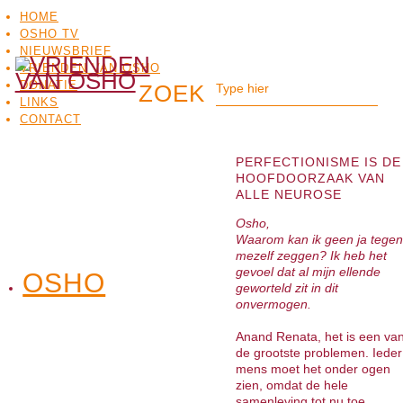
HOME
OSHO TV
NIEUWSBRIEF
VRIENDEN VAN OSHO
DONATIE
LINKS
CONTACT
PERFECTIONISME IS DE
HOOFDOORZAAK VAN
ALLE NEUROSE
Osho,
Waarom kan ik geen ja tegen
mezelf zeggen? Ik heb het
gevoel dat al mijn ellende
OSHO
OSHO
geworteld zit in dit
MEDITATIE
BO
TV
onvermogen.
Anand Renata, het is een va
de grootste problemen. Ieder
mens moet het onder ogen
zien, omdat de hele
samenleving tot nu toe