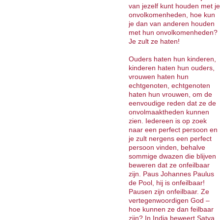
van jezelf kunt houden met je
onvolkomenheden, hoe kun
je dan van anderen houden
met hun onvolkomenheden?
Je zult ze haten!
Ouders haten hun kinderen,
kinderen haten hun ouders,
vrouwen haten hun
echtgenoten, echtgenoten
haten hun vrouwen, om de
eenvoudige reden dat ze de
onvolmaaktheden kunnen
zien. Iedereen is op zoek
naar een perfect persoon en
je zult nergens een perfect
persoon vinden, behalve
sommige dwazen die blijven
beweren dat ze onfeilbaar
zijn. Paus Johannes Paulus
de Pool, hij is onfeilbaar!
Pausen zijn onfeilbaar. Ze
vertegenwoordigen God –
hoe kunnen ze dan feilbaar
zijn? In India beweert Satya