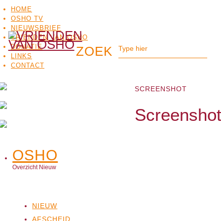
HOME
OSHO TV
NIEUWSBRIEF
VRIENDEN VAN OSHO
DONATIE
LINKS
CONTACT
SCREENSHOT
Screensho
OSHO
OSHO
MEDITATIE
BO
TV
Overzicht Nieuw
NIEUW
AFSCHEID